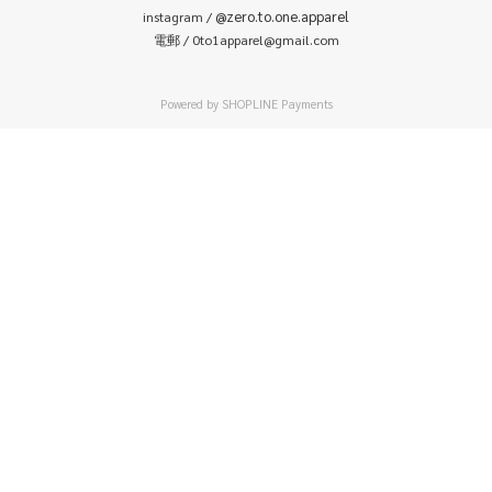
@zero.to.one.apparel
instagram /
電郵 / 0to1apparel@gmail.com
Powered by
SHOPLINE Payments