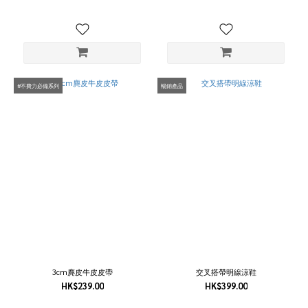
#不費力必備系列
暢銷產品
3cm麂皮牛皮皮帶
交叉搭帶明線涼鞋
HK$239.00
HK$399.00