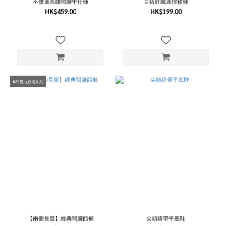
不修邊高腰闊腳牛仔褲
百搭針織迷你裙褲
HK$459.00
HK$199.00
#不費力必備系列
【兩個長度】經典闊腳西褲
尖頭搭帶平底鞋