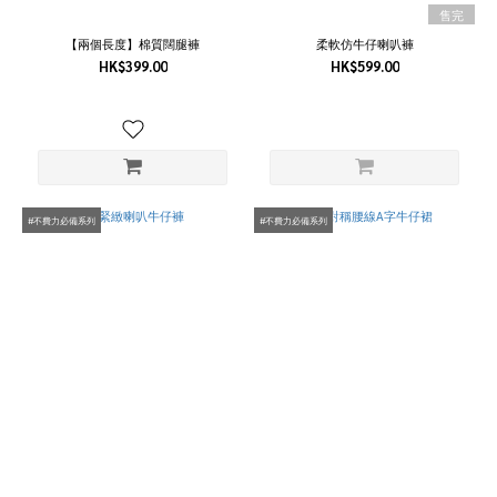
售完
白
色
【兩個長度】棉質闊腿褲
柔軟仿牛仔喇叭褲
(3)
HK$399.00
HK$599.00
牛
仔
藍
色
(2)
象
#不費力必備系列
#不費力必備系列
牙
白
色
(2)
駝
色
(2)
卡
其
色
(1)
卡其