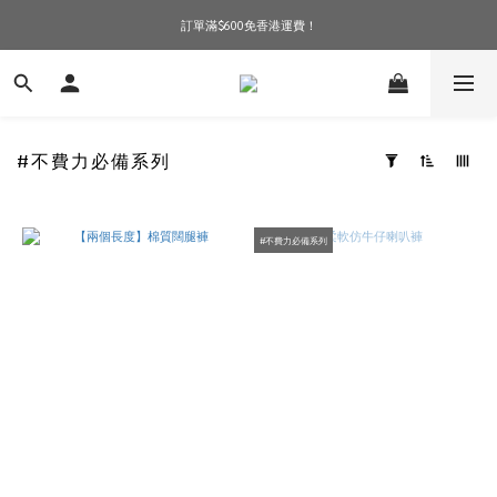
訂單滿$600免香港運費！
訂單滿$600免香港運費！
現貨1-3個工作天寄出！現在選購！
訂單滿$600免香港運費！
#不費力必備系列
套
用
篩
選
#不費力必備系列
(0/20)
顏
色
黑
色
(10)
啡
色
(5)