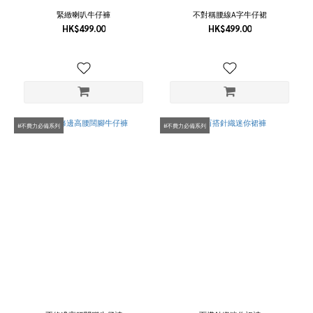
色
緊緻喇叭牛仔褲
不對稱腰線A字牛仔裙
（示
HK$499.00
HK$499.00
範
色）
(1)
摩卡
色
（店
主示
#不費力必備系列
#不費力必備系列
範
色）
(1)
看
更
多