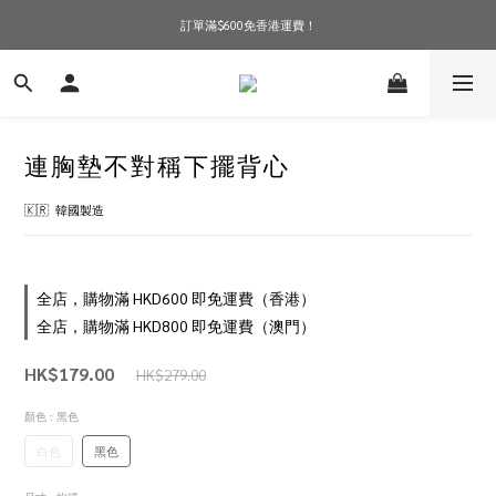
訂單滿$600免香港運費！
訂單滿$600免香港運費！
現貨1-3個工作天寄出！現在選購！
訂單滿$600免香港運費！
連胸墊不對稱下擺背心
🇰🇷  韓國製造
全店，購物滿 HKD600 即免運費（香港）
全店，購物滿 HKD800 即免運費（澳門）
HK$179.00
HK$279.00
顏色
: 黑色
白色
黑色