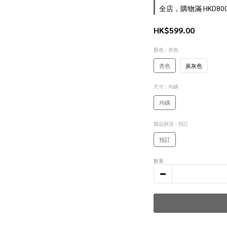
全店，購物滿 HKD8
HK$599.00
顏色
: 杏色
杏色
炭灰色
尺寸
: 均碼
均碼
貨品狀況
: 預訂
預訂
數量