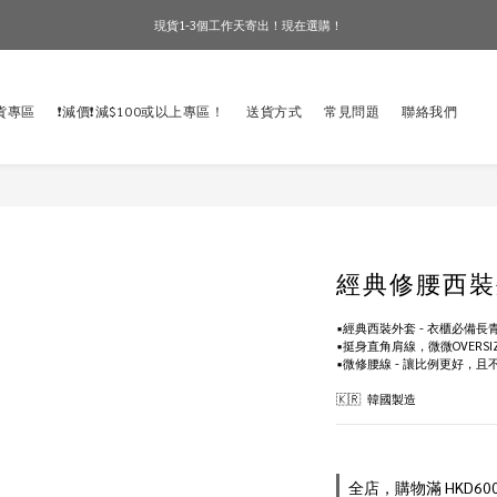
現貨1-3個工作天寄出！現在選購！
訂單滿$600免香港運費！
訂單滿$600免香港運費！
貨專區
❗️減價❗️減$100或以上專區！
送貨方式
常見問題
聯絡我們
經典修腰西裝
▪️經典西裝外套 - 衣櫃必備長
▪️挺身直角肩線，微微OVER
▪️微修腰線 - 讓比例更好，且
🇰🇷  韓國製造
全店，購物滿 HKD6