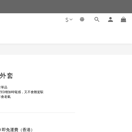
$
外套
青單品
SIZED增加時髦感，又不會難駕馭
不會老氣
00 即免運費（香港）