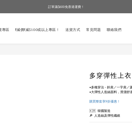
訂單滿$600免香港運費！
訂單滿$600免香港運費！
現貨1-3個工作天寄出！現在選購！
貨專區
❗️減價❗️減$100或以上專區！
送貨方式
常見問題
聯絡我們
訂單滿$600免香港運費！
多穿彈性上衣
▪️多種穿法 - 斜肩／一字肩／
▪️大彈性人造絲面料，滑溜舒
購買整套享9折優惠！
🇰🇷  韓國製造
🔎  人造絲及彈性纖維