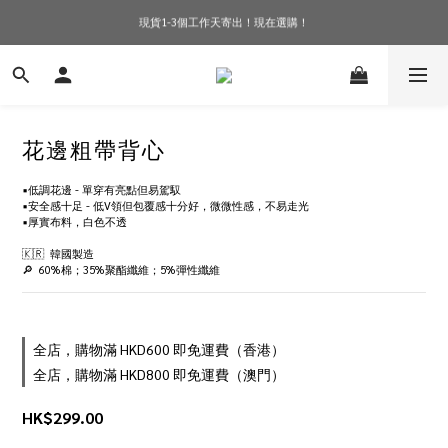
現貨1-3個工作天寄出！現在選購！
訂單滿$600免香港運費！
訂單滿$600免香港運費！
花邊粗帶背心
▪️低調花邊 - 單穿有亮點但易駕馭
▪️安全感十足 - 低V領但包覆感十分好，微微性感，不易走光
▪️厚實布料，白色不透
🇰🇷  韓國製造
🔎  60%棉；35%聚酯纖維；5%彈性纖維
全店，購物滿 HKD600 即免運費（香港）
全店，購物滿 HKD800 即免運費（澳門）
HK$299.00